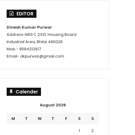
EDITOR
Dinesh Kumar Purwar
Address-MIG C 2331, Housing Board
Industrial Area, Bhilai 490026
Mob.- 9584212617
Email- dkpurwar@gmail.com
Calender
August 2026
M
T
W
T
F
S
S
1
2