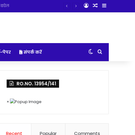
Log In
Random Article
Sidebar
Switch skin
Search for
-पेपर
संपर्क करें
RO.NO. 13954/141
×
Recent
Popular
Comments