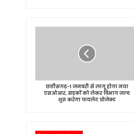
c
itt
a
e
ai
t
ar
e
er
ts
gr
l
e
b
A
a
o
p
m
o
p
k
छत्तीसगढ़-1 जनवरी से लागू होगा नया
एसओआर, सड़कों को लेकर विभाग जल्द
शुरू करेगा पायलेट प्रोजेक्ट