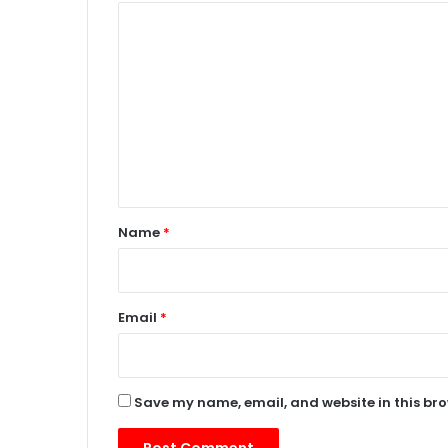
C
o
m
m
e
n
t
*
Name
*
Email
*
Save my name, email, and website in this bro