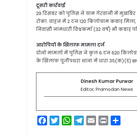
दूसरी कार्रवाई
29 दिसंबर को पुलिस ने ग्राम गेरवानी में मुखब
रोका. वाहन में 2 टन 120 किलोग्राम कबाड़ मि
निवासी नामधारी विश्वकर्मा (32 वर्ष) भी कबाड़ 
आरोपियों के खिलाफ मामला दर्ज
दोनों मामलों में पुलिस ने कुल 6 टन 620 किलोग्
के खिलाफ पूंजीपथरा थाना में धारा 35(क)(ड) BN
Dinesh Kumar Purwar
Editor, Pramodan News
F
T
W
T
E
Pr
S
a
w
h
el
m
in
h