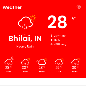
Weather
28
℃
Bhilai, IN
28º - 25º
82%
4.98 km/h
Heavy Rain
28
30
28
29
30
℃
℃
℃
℃
℃
Sat
Sun
Mon
Tue
Wed