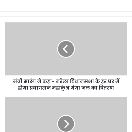
c
itt
a
e
ai
t
ar
e
er
ts
gr
l
e
b
A
a
o
p
m
o
p
k
मंत्री सारंग ने कहा- नरेला विधानसभा के हर घर में
होगा प्रयागराज महाकुंभ गंगा जल का वितरण