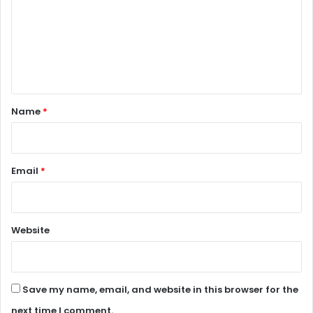
m
m
e
n
t
*
Name
*
Email
*
Website
Save my name, email, and website in this browser for the
next time I comment.