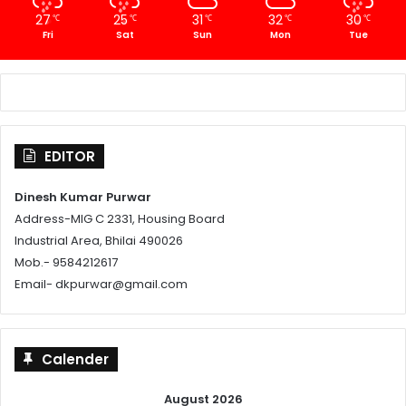
27
25
31
32
30
℃
℃
℃
℃
℃
Fri
Sat
Sun
Mon
Tue
EDITOR
Dinesh Kumar Purwar
Address-MIG C 2331, Housing Board
Industrial Area, Bhilai 490026
Mob.- 9584212617
Email- dkpurwar@gmail.com
Calender
August 2026