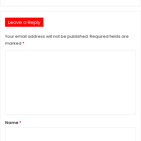
Leave a Reply
Your email address will not be published.
Required fields are
marked
*
C
o
m
m
e
n
t
*
Name
*