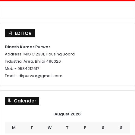
EDITOR
Dinesh Kumar Purwar
Address-MIG C 2331, Housing Board
Industrial Area, Bhilai 490026
Mob.- 9584212617
Email- dkpurwar@gmail.com
Calender
August 2026
M
T
W
T
F
S
S