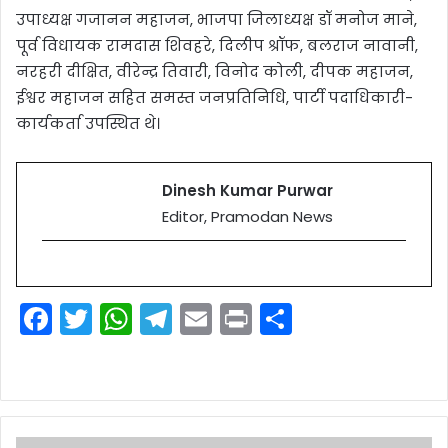
उपाध्यक्ष गजानन महाजन, भाजपा जिलाध्यक्ष डॉ मनोज माने,
पूर्व विधायक रामदास शिवहरे, दिलीप श्रॉफ, बलराज नावानी,
नरहरी दीक्षित, वीरेन्द्र तिवारी, विनोद कोली, दीपक महाजन,
ईश्वर महाजन सहित समस्त जनप्रतिनिधि, पार्टी पदाधिकारी-
कार्यकर्ता उपस्थित थे।
Dinesh Kumar Purwar
Editor, Pramodan News
F
T
W
T
E
Pr
S
a
w
h
el
m
in
h
c
itt
a
e
ai
t
ar
e
er
ts
gr
l
e
b
A
a