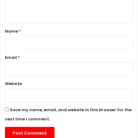
e
n
t
*
Name
*
Email
*
Website
Save my name, email, and website in this browser for the
next time I comment.