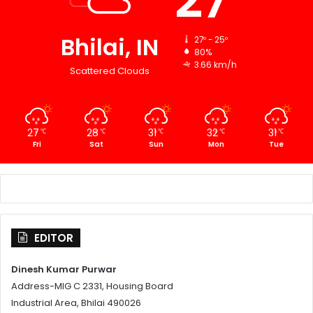
27
Bhilai, IN
27º - 25º
80%
3.66 km/h
Scattered Clouds
27
28
31
32
31
℃
℃
℃
℃
℃
Fri
Sat
Sun
Mon
Tue
EDITOR
Dinesh Kumar Purwar
Address-MIG C 2331, Housing Board
Industrial Area, Bhilai 490026