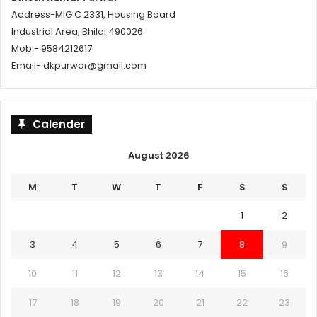
Address-MIG C 2331, Housing Board
Industrial Area, Bhilai 490026
Mob.- 9584212617
Email- dkpurwar@gmail.com
Calender
August 2026
M
T
W
T
F
S
S
1
2
3
4
5
6
7
8
9
10
11
12
13
14
15
16
17
18
19
20
21
22
23