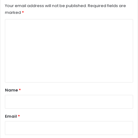
Your email address will not be published.
Required fields are
marked
*
C
o
m
m
e
n
t
*
Name
*
Email
*