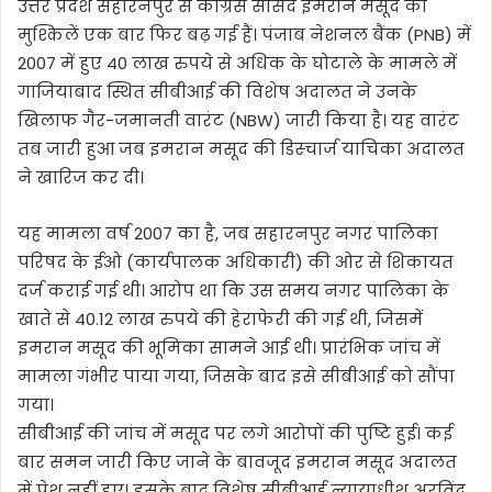
उत्तर प्रदेश सहारनपुर से कांग्रेस सांसद इमरान मसूद की
मुश्किलें एक बार फिर बढ़ गई हैं। पंजाब नेशनल बैंक (PNB) में
2007 में हुए 40 लाख रुपये से अधिक के घोटाले के मामले में
गाजियाबाद स्थित सीबीआई की विशेष अदालत ने उनके
खिलाफ गैर-जमानती वारंट (NBW) जारी किया है। यह वारंट
तब जारी हुआ जब इमरान मसूद की डिस्चार्ज याचिका अदालत
ने खारिज कर दी।
यह मामला वर्ष 2007 का है, जब सहारनपुर नगर पालिका
परिषद के ईओ (कार्यपालक अधिकारी) की ओर से शिकायत
दर्ज कराई गई थी। आरोप था कि उस समय नगर पालिका के
खाते से 40.12 लाख रुपये की हेराफेरी की गई थी, जिसमें
इमरान मसूद की भूमिका सामने आई थी। प्रारंभिक जांच में
मामला गंभीर पाया गया, जिसके बाद इसे सीबीआई को सौंपा
गया।
सीबीआई की जांच में मसूद पर लगे आरोपों की पुष्टि हुई। कई
बार समन जारी किए जाने के बावजूद इमरान मसूद अदालत
में पेश नहीं हुए। इसके बाद विशेष सीबीआई न्यायाधीश अरविंद