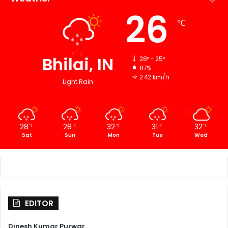
26
℃
Bhilai, IN
28º - 25º
87%
2.42 km/h
Light Rain
28
28
32
31
32
℃
℃
℃
℃
℃
Sat
Sun
Mon
Tue
Wed
EDITOR
Dinesh Kumar Purwar