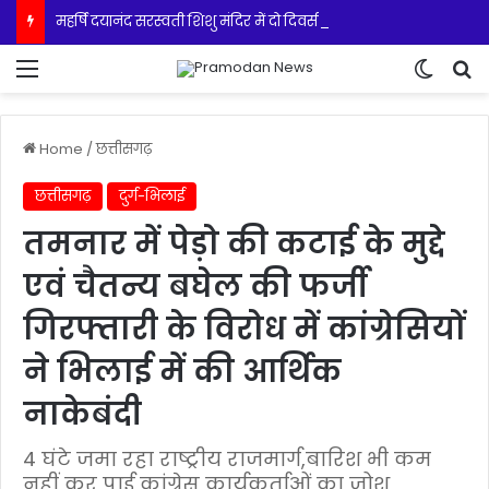
महर्षि दयानंद सरस्वती शिशु मंदिर में दो दिवसीय विभाग स्तरीय शिशु वाटिका एवं बालिका शिक्षा कार्यशाला का हुआ समापन
Menu
Switch
S
Home
/
छत्तीसगढ़
छत्तीसगढ़
दुर्ग-भिलाई
तमनार में पेड़ो की कटाई के मुद्दे
एवं चैतन्य बघेल की फर्जी
गिरफ्तारी के विरोध में कांग्रेसियों
ने भिलाई में की आर्थिक
नाकेबंदी
4 घंटे जमा रहा राष्ट्रीय राजमार्ग,बारिश भी कम
नहीं कर पाई कांग्रेस कार्यकर्ताओं का जोश