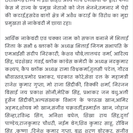
छत्तीसगढ़ राज्य में ईडी सहित अन्य जांच एजेंसियों के द्वारा फर्जी
केस में राज्य के प्रमुख नेताओं को जेल भेजने,तमनार में पेड़ो
की कटाई,हंसदेव बागों क्षेत्र में अवैध कटाई के विरोध का मुद्दा
प्रमुखता से नाकेबंदी में छाया रहा।
आर्थिक नाकेबंदी एवं चक्का जाम को सफल बनाने में भिलाई
जिला के सभी 6 ब्लाकों के अध्यक्ष भिलाई निगम सभापति के
एमआईसी संदीप निरंकारी, केशव चौबे,लालचंद वर्मा, आदित्य
सिंह, चंद्रशेखर गंवई, ब्लॉक कांग्रेस कमेटी के अध्यक्ष नंदकुमार
कश्यप, कैंप ब्लॉक अध्यक्ष रामा विश्वकर्मा,तुलसी पटेल, गौरव
श्रीवास्तव,प्रमोद प्रभाकर, चंद्रकांत कोरे,सेवा दल के महामंत्री
राजेश कुमार गुप्ता, मो राजा सिद्दीकी, विक्की शर्मा, निरंजन
बिसाई जय प्रकाश सोनी,मेरिक सिंह, प्रभाकर जन बंधु,अली
हुसैन सिद्दीकी,अल्पसंख्यक विभाग के फारुख खान,आमिर
अहमद,शोयब मो खान,संजीव चक्रवर्ती,इस्माईल खान, जोहान
सिन्हा,रविन्द्र सिंग, अनिशा बघेल, शिखा राय सिंह,दुर्गा
पाण्डेय,राजकुमार चौधरी, नईम बेग,शिव कुमार साहू, रॉबिन
सिंह ,कृष्णा ,दिनेश कुमार गुप्ता, बुद्ध शरण बोरकर, संजीव