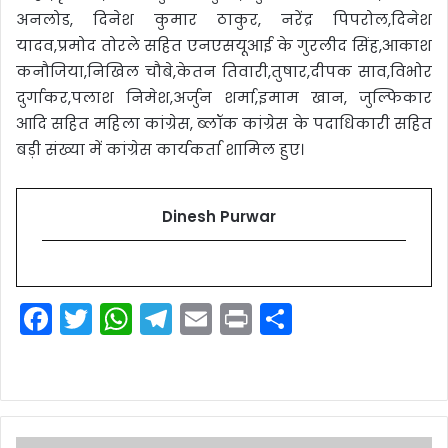
अनलोड, दिनेश कुमार ठाकुर, नरेंद्र पिपरोल,दिनेश
यादव,प्रमोद तोरले सहित एनएसयूआई के गुरलीद सिंह,आकाश
कनौजिया,निखिल चौबे,केतन तिवारी,तुषार,दीपक साव,विभोर
दुर्गाकर,पलाश निमेश,अर्जुन शर्मा,इमाम खान, जुल्फिकार
आदि सहित महिला कांग्रेस, ब्लॉक कांग्रेस के पदाधिकारी सहित
बड़ी संख्या में कांग्रेस कार्यकर्ता शामिल हुए।
Dinesh Purwar
F
T
W
T
E
Pr
S
a
w
h
el
m
in
h
c
itt
a
e
ai
t
ar
e
er
ts
gr
l
e
b
A
a