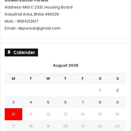
Dinesh Kumar Purwar
Address-MIG C 2331, Housing Board
Industrial Area, Bhilai 490026
Mob.- 9584212617
Email- dkpurwar@gmail.com
Calender
August 2026
M
T
W
T
F
S
S
1
2
3
4
5
6
7
8
9
10
11
12
13
14
15
16
17
18
19
20
21
22
23