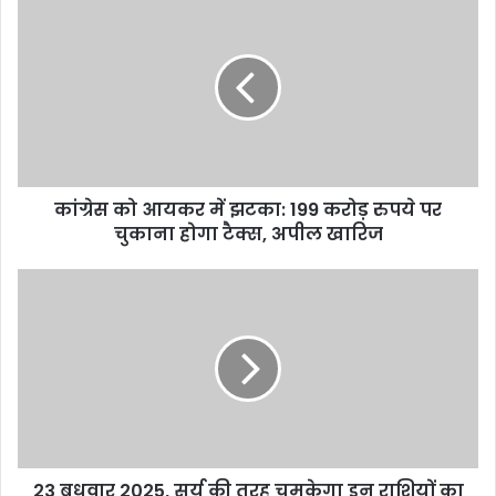
o
p
m
o
p
k
कांग्रेस को आयकर में झटका: 199 करोड़ रुपये पर
चुकाना होगा टैक्स, अपील खारिज
23 बुधवार 2025, सूर्य की तरह चमकेगा इन राशियों का