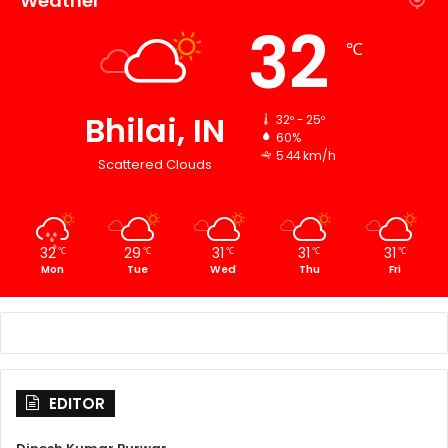
Weather
32
℃
Bhilai, IN
32º - 25º
60%
5.44 km/h
Scattered Clouds
32
29
31
31
31
℃
℃
℃
℃
℃
Mon
Tue
Wed
Thu
Fri
EDITOR