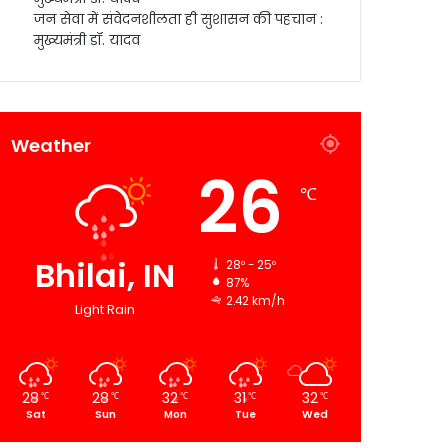
जन सेवा में संवेदनशीलता ही सुशासन की पहचान :
मुख्यमंत्री डॉ. यादव
Weather
26
℃
Bhilai, IN
28º - 25º
87%
2.42 km/h
Light Rain
28
28
32
31
32
℃
℃
℃
℃
℃
Sat
Sun
Mon
Tue
Wed