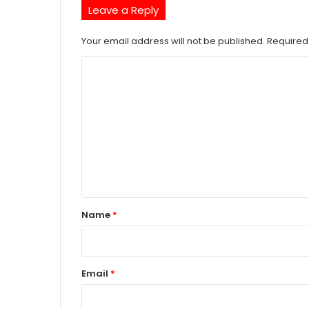
Leave a Reply
Your email address will not be published.
Required
C
o
m
m
e
n
t
*
Name
*
Email
*