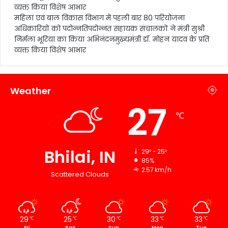
व्यक्त किया विशेष आभार
महिला एवं बाल विकास विभाग में पहली बार 80 परियोजना
अधिकारियों को पदोन्नतिपदोन्नत सहायक संचालकों ने मंत्री सुश्री
निर्मला भूरिया का किया अभिनंदनमुख्यमंत्री डॉ. मोहन यादव के प्रति
व्यक्त किया विशेष आभार
Weather
27
℃
Bhilai, IN
29º - 25º
85%
2.57 km/h
Scattered Clouds
29
25
30
33
33
℃
℃
℃
℃
℃
Fri
Sat
Sun
Mon
Tue