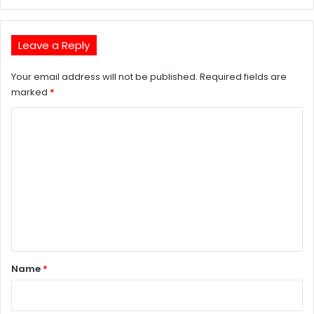
Leave a Reply
Your email address will not be published.
Required fields are
marked
*
C
o
m
m
e
n
t
*
Name
*