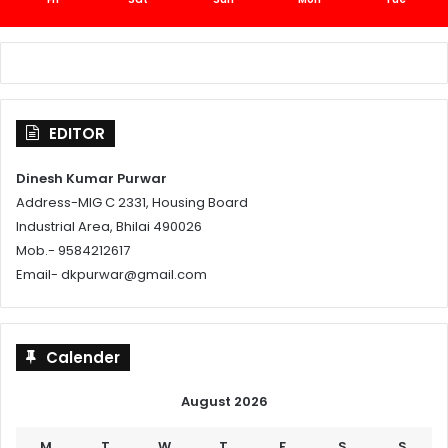
EDITOR
Dinesh Kumar Purwar
Address-MIG C 2331, Housing Board
Industrial Area, Bhilai 490026
Mob.- 9584212617
Email- dkpurwar@gmail.com
Calender
August 2026
M
T
W
T
F
S
S