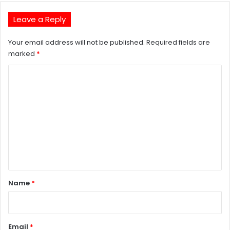
Leave a Reply
Your email address will not be published.
Required fields are
marked
*
C
o
m
m
e
n
t
*
Name
*
Email
*