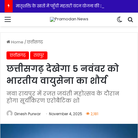
मातृशक्ति के खातों में पहुँची महतारी वंदन योजना की 30वीं किस्त
Menu
Switch
S
Home
/
छत्तीसगढ़
छत्तीसगढ़
रायपुर
छत्तीसगढ़ देखेगा 5 नवंबर को
भारतीय वायुसेना का शौर्य
नवा रायपुर में रजत जयंती महोत्सव के दौरान
होगा सूर्यकिरण एरोबैटिक शो
Dinesh Purwar
November 4, 2025
2,181