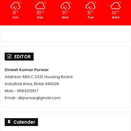
31
30
31
31
32
℃
℃
℃
℃
℃
Sat
Sun
Mon
Tue
Wed
EDITOR
Dinesh Kumar Purwar
Address-MIG C 2331, Housing Board
Industrial Area, Bhilai 490026
Mob.- 9584212617
Email- dkpurwar@gmail.com
Calender