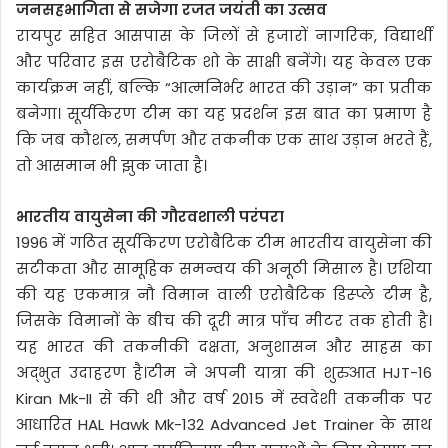
जनसहभागिता से सजेगा रजत जयंती का उत्सव
रायपुर सहित आसपास के जिलों से हजारों नागरिक, विद्यार्थी
और परिवार इस एरोबैटिक शो के साक्षी बनेंगे। यह केवल एक
कार्यक्रम नहीं, बल्कि “आत्मनिर्भर भारत की उड़ान” का प्रतीक
बनेगा। सूर्यकिरण टीम का यह प्रदर्शन इस बात का प्रमाण है
कि जब कौशल, समर्पण और तकनीक एक साथ उड़ान भरते हैं,
तो आसमान भी झुक जाता है।
भारतीय वायुसेना की गौरवशाली परंपरा
1996 में गठित सूर्यकिरण एरोबैटिक टीम भारतीय वायुसेना की
सटीकता और सामूहिक समन्वय की अनूठी मिसाल है। एशिया
की यह एकमात्र नौ विमान वाली एरोबैटिक डिस्प्ले टीम है,
जिसके विमानों के बीच की दूरी मात्र पाँच मीटर तक होती है।
यह भारत की तकनीकी दक्षता, अनुशासन और साहस का
अद्भुत उदाहरण है।टीम ने अपनी यात्रा की शुरुआत HJT-16
Kiran Mk-II से की थी और वर्ष 2015 में स्वदेशी तकनीक पर
आधारित HAL Hawk Mk-132 Advanced Jet Trainer के साथ