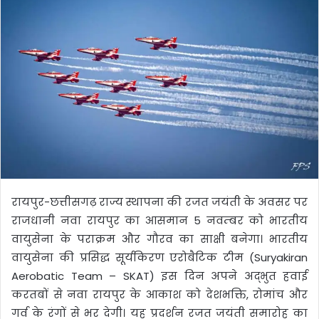
रायपुर-छत्तीसगढ़ राज्य स्थापना की रजत जयंती के अवसर पर
राजधानी नवा रायपुर का आसमान 5 नवम्बर को भारतीय
वायुसेना के पराक्रम और गौरव का साक्षी बनेगा। भारतीय
वायुसेना की प्रसिद्ध सूर्यकिरण एरोबैटिक टीम (Suryakiran
Aerobatic Team – SKAT) इस दिन अपने अद्भुत हवाई
करतबों से नवा रायपुर के आकाश को देशभक्ति, रोमांच और
गर्व के रंगों से भर देगी। यह प्रदर्शन रजत जयंती समारोह का