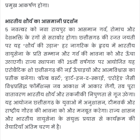
प्रमुख आकर्षण होगा।
भारतीय शौर्य का आसमानी प्रदर्शन
5 नवम्बर को नवा रायपुर का आसमान गर्व, रोमांच और
देशभक्ति के रंगों से सराबोर होगा। छत्तीसगढ़ की रजत जयंती
पर यह “शौर्य की उड़ान” हर नागरिक के हृदय में भारतीय
वायुसेना के प्रति सम्मान और गर्व की भावना को और ऊँचा
उठाएगी। राज्य स्थापना की 25वीं वर्षगांठ पर आयोजित यह
एरोबैटिक शो छत्तीसगढ़ की नई ऊँचाइयों और आत्मविश्वास का
प्रतीक बनेगा। ‘बॉम्ब बर्स्ट’, ‘हार्ट-इन-द-स्काई’, ‘एरोहेड’ जैसी
विश्वप्रसिद्ध फॉर्मेशन्स जब आकाश में आकार लेंगी, तब पूरा
वातावरण भारतीय शौर्य और तकनीकी निपुणता से गूंज उठेगा।
यह आयोजन छत्तीसगढ़ के युवाओं में अनुशासन, टीमवर्क और
राष्ट्रीय गौरव की भावना को और मजबूत करेगा। राज्य शासन
और भारतीय वायुसेना के संयुक्त प्रयास से कार्यक्रम की
तैयारियाँ अंतिम चरण में हैं।