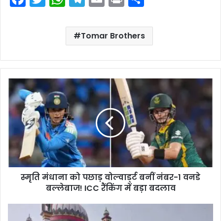
a
w
h
el
m
in
h
c
itt
a
e
ai
t
ar
Tomar Brothers
e
er
ts
gr
l
e
b
A
a
o
p
m
o
p
k
स्मृति मंधाना को पछाड़ वोल्वार्ड्ट बनीं नंबर-1 वनडे
बल्लेबाज! ICC रैंकिंग में बड़ा बदलाव