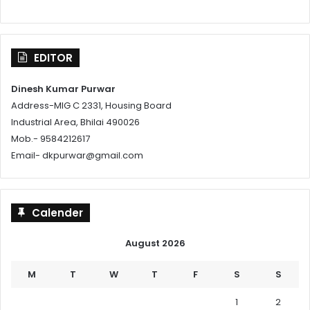
EDITOR
Dinesh Kumar Purwar
Address-MIG C 2331, Housing Board
Industrial Area, Bhilai 490026
Mob.- 9584212617
Email- dkpurwar@gmail.com
Calender
August 2026
M
T
W
T
F
S
S
1
2