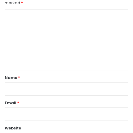
marked
*
C
o
m
m
e
n
t
*
Name
*
Email
*
Website