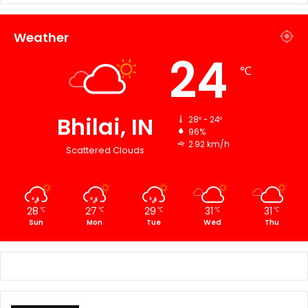
Weather
24
℃
Bhilai, IN
28º - 24º
96%
2.92 km/h
Scattered Clouds
28
27
29
31
31
℃
℃
℃
℃
℃
Sun
Mon
Tue
Wed
Thu