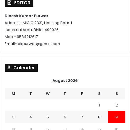
EDITOR
Dinesh Kumar Purwar
Address-MIG C 2331, Housing Board
Industrial Area, Bhilai 490026
Mob.- 9584212617
Email- dkpurwar@gmail.com
Calender
August 2026
M
T
W
T
F
S
S
1
2
3
4
5
6
7
8
9
10
11
12
13
14
15
16