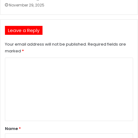
November 29, 2025
Leave a Reply
Your email address will not be published.
Required fields are
marked
*
C
o
m
m
e
n
t
*
Name
*