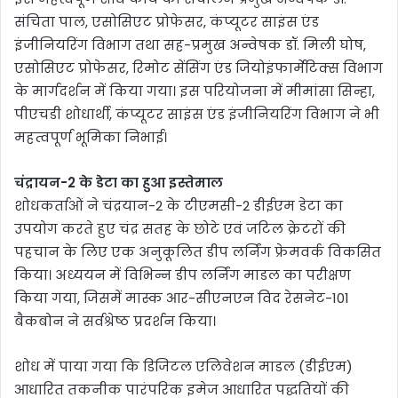
संचिता पाल, एसोसिएट प्रोफेसर, कंप्यूटर साइंस एंड
इंजीनियरिंग विभाग तथा सह-प्रमुख अन्वेषक डॉ. मिली घोष,
एसोसिएट प्रोफेसर, रिमोट सेंसिंग एंड जियोइंफार्मेटिक्स विभाग
के मार्गदर्शन में किया गया। इस परियोजना में मीमांसा सिन्हा,
पीएचडी शोधार्थी, कंप्यूटर साइंस एंड इंजीनियरिंग विभाग ने भी
महत्वपूर्ण भूमिका निभाई।
चंद्रायन-2 के डेटा का हुआ इस्तेमाल
शोधकर्ताओं ने चंद्रयान-2 के टीएमसी-2 डीईएम डेटा का
उपयोग करते हुए चंद्र सतह के छोटे एवं जटिल क्रेटरों की
पहचान के लिए एक अनुकूलित डीप लर्निंग फ्रेमवर्क विकसित
किया। अध्ययन में विभिन्न डीप लर्निंग माडल का परीक्षण
किया गया, जिसमें मास्क आर-सीएनएन विद रेसनेट-101
बैकबोन ने सर्वश्रेष्ठ प्रदर्शन किया।
शोध में पाया गया कि डिजिटल एलिवेशन माडल (डीईएम)
आधारित तकनीक पारंपरिक इमेज आधारित पद्धतियों की