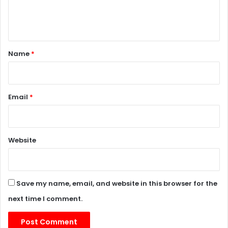
e
n
t
*
Name
*
Email
*
Website
Save my name, email, and website in this browser for the
next time I comment.