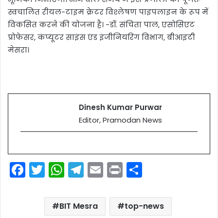
स्वचालित रीयल-टाइम क्रेटर विश्लेषण पाइपलाइन के रूप में
विकसित करने की योजना है। -डॉ. संचिता पाल, एसोसिएट
प्रोफेसर, कंप्यूटर साइंस एंड इंजीनियरिंग विभाग, बीआइटी
मेसरा।
Dinesh Kumar Purwar
Editor, Pramodan News
F
T
W
T
E
Pr
S
a
w
h
el
m
in
h
c
itt
a
e
ai
t
ar
BIT Mesra
top-news
e
er
ts
gr
l
e