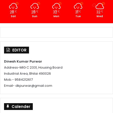
28
28
32
31
32
℃
℃
℃
℃
℃
Sat
Sun
Mon
Tue
Wed
EDITOR
Dinesh Kumar Purwar
Address-MIG C 2331, Housing Board
Industrial Area, Bhilai 490026
Mob.- 9584212617
Email- dkpurwar@gmail.com
Calender