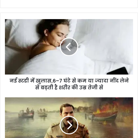
b
A
a
o
p
m
o
p
k
नई स्टडी में खुलास,6–7 घंटे से कम या ज्यादा नींद लेने
से बढ़ती है शरीर की उम्र तेजी से