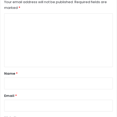
Your email address will not be published.
Required fields are
marked
*
C
o
m
m
e
n
t
*
Name
*
Email
*